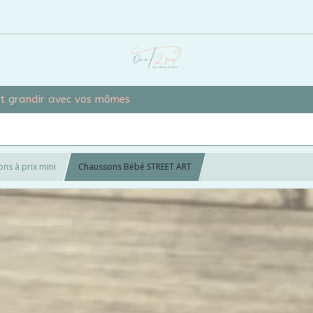
et grandir avec vos mômes
ons à prix mini
Chaussons Bébé STREET ART