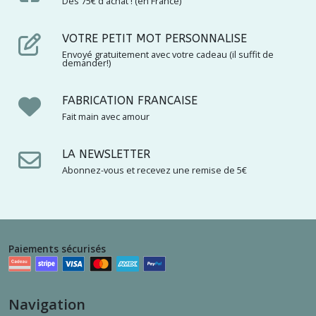
Dès 75€ d'achat ! (en France)
(1)
VOTRE PETIT MOT PERSONNALISE
les
Envoyé gratuitement avec votre cadeau (il suffit de
bandeaux
demander!)
a
prix
minis
FABRICATION FRANCAISE
(2)
Fait main avec amour
les
LA NEWSLETTER
chaussons
Abonnez-vous et recevez une remise de 5€
à
prix
mini
(8)
Paiements sécurisés
les
snoods
à
prix
Navigation
minis