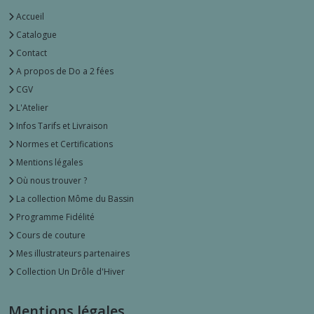
(2)
Accueil
Catalogue
Contact
Afficher
A propos de Do a 2 fées
les
résultats
CGV
L'Atelier
Infos Tarifs et Livraison
Normes et Certifications
Mentions légales
Où nous trouver ?
La collection Môme du Bassin
Programme Fidélité
Cours de couture
Mes illustrateurs partenaires
Collection Un Drôle d'Hiver
Mentions légales