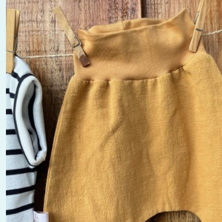
Shorts
Enfants
(2)
Jupe
et
Robe
(2)
Afficher
les
résultats