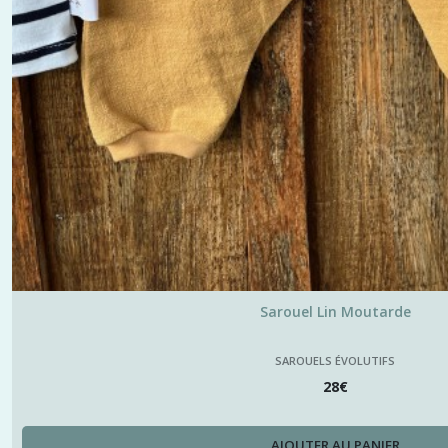
Sarouel Lin Moutarde
SAROUELS ÉVOLUTIFS
28
€
AJOUTER AU PANIER