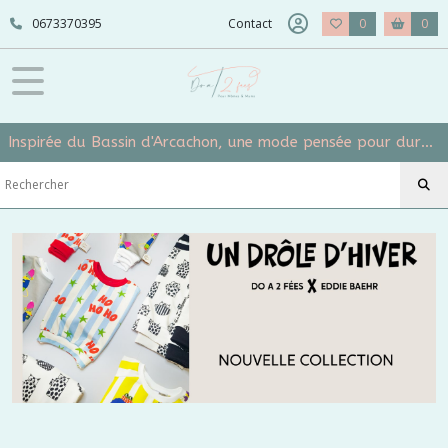
0673370395
Contact
0
0
Inspirée du Bassin d'Arcachon, une mode pensée pour durer et grandir avec vos mômes