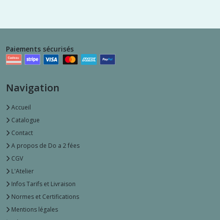
Paiements sécurisés
Navigation
Accueil
Catalogue
Contact
A propos de Do a 2 fées
CGV
L'Atelier
Infos Tarifs et Livraison
Normes et Certifications
Mentions légales