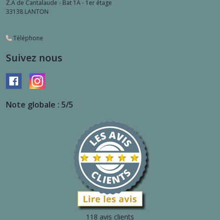
Z.A de Cantalaude - Bat 1A - 1er étage
33138
LANTON
Téléphone
Suivez nous
Note globale : 5/5
118 avis clients