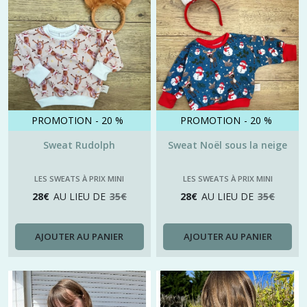
(2)
les
T
shirts
à
prix
mini
(4)
PROMOTION
-
20
%
PROMOTION
-
20
%
Sweat Rudolph
Sweat Noël sous la neige
Afficher
LES SWEATS À PRIX MINI
LES SWEATS À PRIX MINI
les
28
€
AU LIEU DE
35
€
28
€
AU LIEU DE
35
€
résultats
AJOUTER AU PANIER
AJOUTER AU PANIER