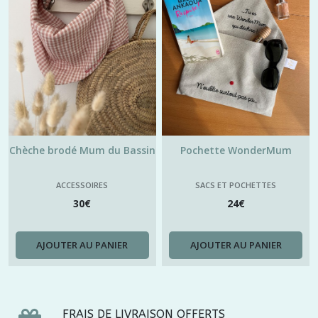
Afficher
les
résultats
Chèche brodé Mum du Bassin
Pochette WonderMum
ACCESSOIRES
SACS ET POCHETTES
30
€
24
€
AJOUTER AU PANIER
AJOUTER AU PANIER
FRAIS DE LIVRAISON OFFERTS