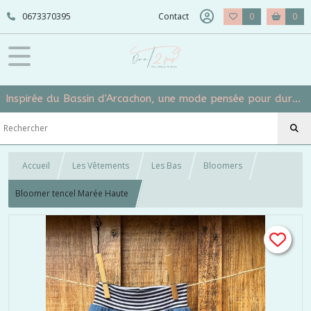
0673370395
Contact
0
0
Inspirée du Bassin d'Arcachon, une mode pensée pour durer et grandir avec vos mômes
Accueil
Les Vêtements
Les Bas
Bloomers
Bloomer tencel Marée Haute