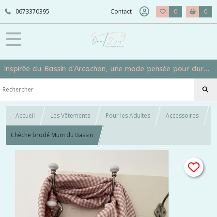
0673370395
Contact
0
0
Inspirée du Bassin d'Arcachon, une mode pensée pour durer et grandir avec vos mômes
Accueil
Les Vêtements
Pour les Adultes
Accessoires
Chèche brodé Mum du Bassin