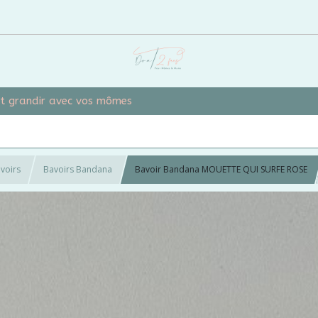
et grandir avec vos mômes
voirs
Bavoirs Bandana
Bavoir Bandana MOUETTE QUI SURFE ROSE