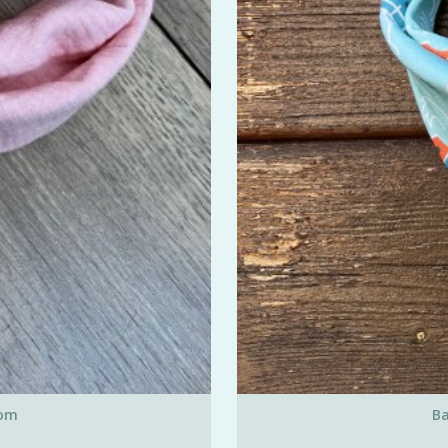
nom
Ba