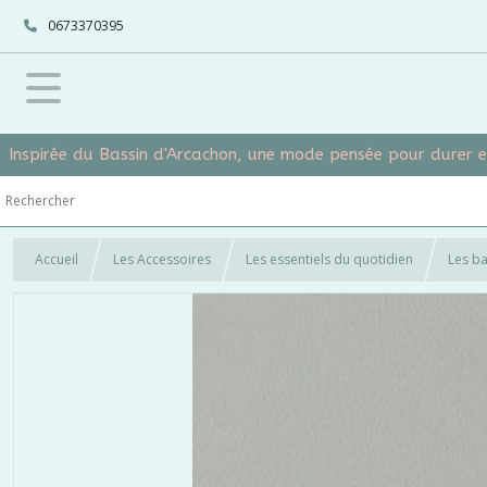
0673370395
Inspirée du Bassin d'Arcachon, une mode pensée pour durer 
Accueil
Les Accessoires
Les essentiels du quotidien
Les ba